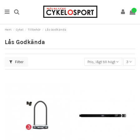
0
Hem
Cykel
Tillbehör
Lås Godkända
Lås Godkända
Filter
Pris, lågt till högt
3