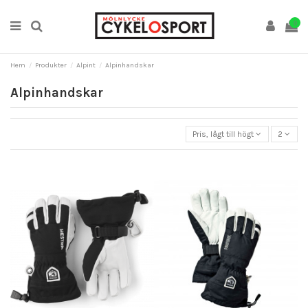
0
Hem
Produkter
Alpint
Alpinhandskar
Alpinhandskar
Pris, lågt till högt
2