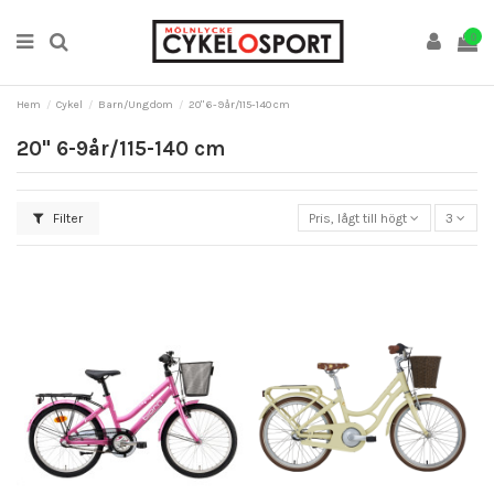
0
Hem
Cykel
Barn/Ungdom
20" 6-9år/115-140 cm
20" 6-9år/115-140 cm
Filter
Pris, lågt till högt
3