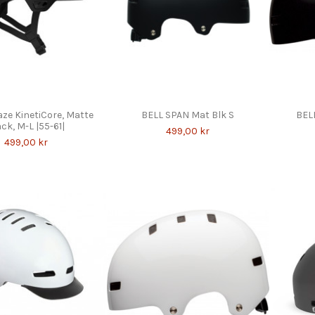
ze KinetiCore, Matte
BELL SPAN Mat Blk S
BEL
ck, M-L |55-61|
499,00 kr
499,00 kr