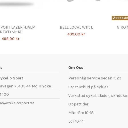
Produkte
SPORT LAZER HJÄLM
BELL LOCAL Wht L
GIRO 
NEXT+ vit M
499,00 kr
499,00 kr
ss
Om Oss
ykel o Sport
Personlig service sedan 1923
avägen 7, 435 44 Mölnlycke
Stort utbud på cyklar
4400
Verkstad cykel, skidor, skridsko
ke@cykelosport.se
Öppettider
Mån-Fre 10-18.
Lör 10-14