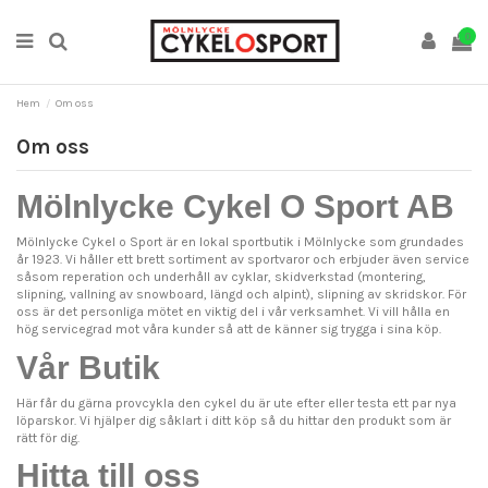
0
Hem
Om oss
Om oss
Mölnlycke Cykel O Sport AB
Mölnlycke Cykel o Sport är en lokal sportbutik i Mölnlycke som grundades
år 1923. Vi håller ett brett sortiment av sportvaror och erbjuder även service
såsom reperation och underhåll av cyklar, skidverkstad (montering,
slipning, vallning av snowboard, längd och alpint), slipning av skridskor. För
oss är det personliga mötet en viktig del i vår verksamhet. Vi vill hålla en
hög servicegrad mot våra kunder så att de känner sig trygga i sina köp.
Vår Butik
Här får du gärna provcykla den cykel du är ute efter eller testa ett par nya
löparskor. Vi hjälper dig såklart i ditt köp så du hittar den produkt som är
rätt för dig.
Hitta till oss