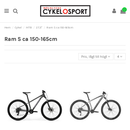
0
Hem
Cykel
MTB
27,5"
Ram S ca 150-165cm
Ram S ca 150-165cm
Pris, lågt till högt
4