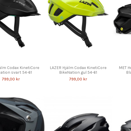
älm Codax KinetiCore
LAZER Hjälm Codax KinetiCore
MET H
ation svart 54-61
BikeNation gul 54-61
Bl
799,00 kr
799,00 kr