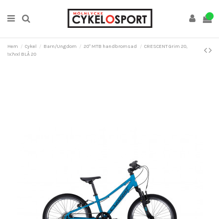
0
Hem
Cykel
Barn/Ungdom
20" MTB handbromsad
CRESCENT Grim 20,
1x7vxl BLÅ 20