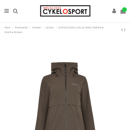
0
Hem
Produkter
Kläder
Jackor
DIDRIKSONS HELLE WNS PARKA 6
Mocha Brown