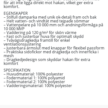
för att inte ligga direkt mot hakan, vilket ger extra
komfort.
EGENSKAPER
– Stilfull damparka med unik ok-detalj fram och bak
– Helt vatten- och vindtät med tejpade sömmar
– Vattenpelare på 10 000 mm och andningsförmåga på
10 000 MVP
– Vaddering på 120 g/m² för skön värme
– Fast och justerbar huva för optimalt skydd
– Tvåvägsdragkedja framtill för enkel
ventilationsjustering
– Justerbara ärmslut med knappar för flexibel passform
– Praktiska sidofickor med dragkedja och innerficka i
mesh
– Dragkedjedesign som skyddar hakan för extra
komfort
SPECIFIKATION
– Huvudmaterial: 100% polyester
– Fodermaterial 1: 100% polyamid
– Fodermaterial 2: 100% polyester
– Vadderingsmaterial: 100% polyester