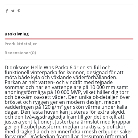
Beskrivning
Produktdetaljer
Recensioner
(0)
Didriksons Helle Wns Parka 6 är en stilfull och
funktionell vinterparka för kvinnor, designad för att
möta både kyla och växlande väderförhållanden.
Parkan är helt vatten- och vindtät med tejpade
sömmar och har en vattenpelare på 10 000 mm samt
andningsförmåga på 10 000 MVP, vilket håller dig torr
och bekväm oavsett väder. Den unika ok-detaljen över
bröstet och ryggen ger en modern design, medan
vadderingen på 120 g/m² ger skön värme under kalla
dagar. Den fasta huvan kan justeras för extra skydd,
och den tvåvägsdragkedja framtill gör det enkelt att
justera ventilationen. Justerbara ärmslut med knappar
ger en flexibel passform, medan praktiska sidofickor
med dragkedja och en innerficka i mesh erbjuder säker
förvaring. Dragkedjan framtill är dessutom utformad