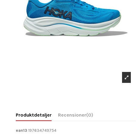
Produktdetaljer
Recensioner
(0)
ean13
197634749754